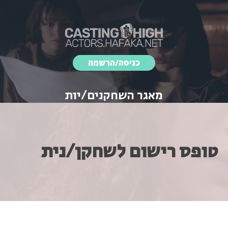
כניסה/הרשמה
מאגר השחקנים/יות
טופס רישום לשחקן/נית